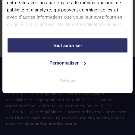
notre site avec nos partenaires de médias sociaux, de
publicité et d'analyse, qui peuvent combiner celles-ci
FAQ
avec d'autres informations que vous leur avez fournies
ou qu'ils ont collectées lors de votre utilisation de leurs
services.
EN
FR
Tout autoriser
Personnaliser
Refuser
BUILDERS École d'ingénieurs is a state-recognised
establishment of general interest (Label EESPIG) and a
member of the Conférence des Grandes Ecoles. (CGE)
BUILDERS École d'ingénieurs is accredited by the Commission
des Titres d'Ingénieurs (CTI) to award the engineering degree
under student and apprentice status.