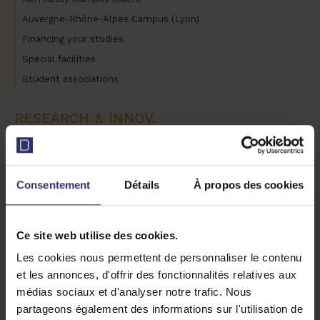
Auvergne-Rhône-Alpes Campus (Lyon)
Financing your studies
Special facilities
Student associations
RESEARCH & INNOV.
BUILDERS Marine
BUILDERS Lab
Educational innovation
Consentement
Détails
À propos des cookies
CONNECT PORTAL
Ce site web utilise des cookies.
Les cookies nous permettent de personnaliser le contenu
CONTACT
et les annonces, d'offrir des fonctionnalités relatives aux
médias sociaux et d'analyser notre trafic. Nous
partageons également des informations sur l'utilisation de
RESOURCES